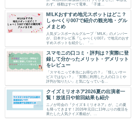
わず、移動はすべて電車。「子連…
M!LKおすすめ地元スポットはどこ？
しゃべくり007で紹介の観光地・グル
メまとめ
人気ダンスボーカルグループ「M!LK」のメンバー
が、日本テレビ系『しゃべくり007』で地元のおす
すめスポットを紹介し、「…
スマモニの口コミ・評判は？実際に登
録して分かったメリット・デメリット
をレビュー
「スマモニって本当にお得なの？」「怪しいサー
ビスではない？」「実際に利用した人の口コミや
評判が知りたい」と気になっている…
クイズミリオネア2026夏の出演者一
覧！放送日や前回結果も紹介
ニノが司会の『クイズ＄ミリオネア』が、この夏
も帰ってきます！2026年元日に13年ぶりの復活を
果たした人気クイズ番組が、…