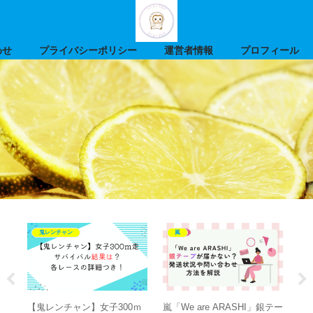
わせ
プライバシーポリシー
運営者情報
プロフィール
鬼レンチャン
嵐
結果
【鬼レンチャン】女子300ｍ
嵐「We are ARASHI」銀テー
嵐