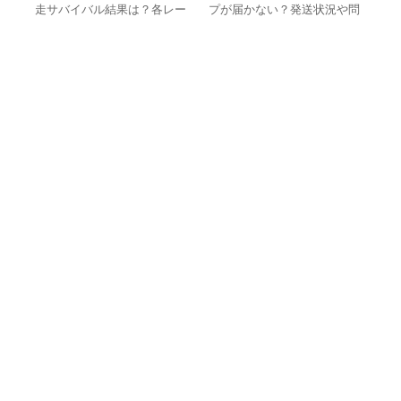
の最
走サバイバル結果は？各レー
プが届かない？発送状況や問
ャ
スの詳細つき！
い合わせ方法を解説
目