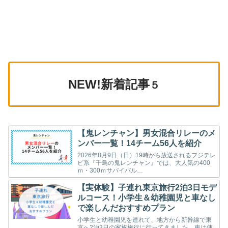
NEW!新着記事
５
【鬼レンチャン】男女混合リレーのメ
ンバー一覧！14チーム56人を紹介
2026年8月9日（日）19時から放送されるフジテレ
ビ系『千鳥の鬼レンチャン』では、大人気の400
ｍ・300ｍサバイバル…
【実体験】子連れ東京旅行2泊3日モデ
ルコース！小学生＆幼稚園児と車なし
で楽しんだおすすめプラン
小学生と幼稚園児を連れて、地方から新幹線で東
京へ2泊3日の家族旅行に行ってきました。車は使