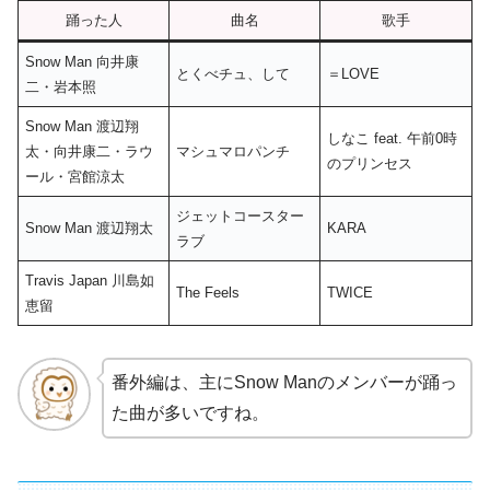
踊った人
曲名
歌手
Snow Man 向井康
とくべチュ、して
＝LOVE
二・岩本照
Snow Man 渡辺翔
しなこ feat. 午前0時
太・向井康二・ラウ
マシュマロパンチ
のプリンセス
ール・宮館涼太
ジェットコースター
Snow Man 渡辺翔太
KARA
ラブ
Travis Japan 川島如
The Feels
TWICE
恵留
番外編は、主にSnow Manのメンバーが踊っ
た曲が多いですね。