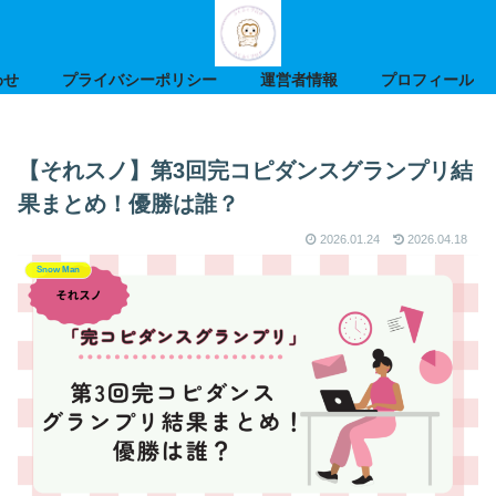
わせ
プライバシーポリシー
運営者情報
プロフィール
【それスノ】第3回完コピダンスグランプリ結
果まとめ！優勝は誰？
2026.01.24
2026.04.18
Snow Man