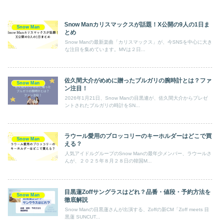
Snow Manカリスマックスが話題！X公開の9人の1日ま
Snow Man
とめ
Snow Manの最新楽曲「カリスマックス」が、今SNSを中心に大き
な注目を集めています。MVは２日...
佐久間大介がめめに贈ったブルガリの腕時計とは？ファ
Snow Man
ン注目！
2026年1月21日、Snow Manの目黒連が、佐久間大介からプレゼ
ントされたブルガリの時計をSN...
ラウール愛用のブロッコリーのキーホルダーはどこで買
Snow Man
える？
人気アイドルグループのSnow Manの最年少メンバー、ラウールさ
んが、２０２５年８月２８日の韓国M...
目黒蓮Zoffサングラスはどれ？品番・値段・予約方法を
Snow Man
徹底解説
Snow Manの目黒蓮さんが出演する、Zoffの新CM「Zoff meets 目
黒蓮 SUNCUT...