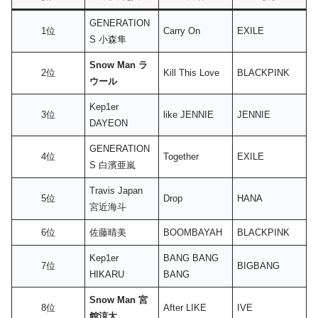
GENERATION
1位
Carry On
EXILE
S 小森隼
Snow Man ラ
2位
Kill This Love
BLACKPINK
ウール
Kep1er
3位
like JENNIE
JENNIE
DAYEON
GENERATION
4位
Together
EXILE
S 白濱亜嵐
Travis Japan
5位
Drop
HANA
宮近海斗
6位
佐藤晴美
BOOMBAYAH
BLACKPINK
Kep1er
BANG BANG
7位
BIGBANG
HIKARU
BANG
Snow Man 宮
8位
After LIKE
IVE
館涼太