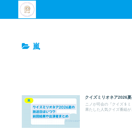
嵐
クイズミリオネア2026
嵐
ニノが司会の『クイズ＄ミリ
果たした人気クイズ番組が、.