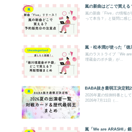
嵐の新曲はどこで買える
嵐
嵐の新曲「Five」の情報
って本当？」と疑問に感じ..
嵐・松本潤が使った「徳
Uncategorized
嵐のラストライブ「We a
埋蔵金のポチ袋」が...
BABA抜き最弱王決定戦
嵐
2026年夏の恒例特番とし
2026年7月11日（...
嵐「We are ARAS