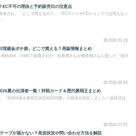
？EC不可の理由と予約販売日の注意点
が発表され、「どこで買えるの？」「ECサイトやCDショップでは買えない
.
2026.01.29
川埋蔵金ポチ袋」どこで買える？再販情報まとめ
re ARASHI」のMCで披露された、松本潤さんが櫻井翔さんに渡した「徳川
2026.06.03
2026夏の出演者一覧！対戦カード＆歴代最弱王まとめ
て、『BABA抜き最弱王決定戦2026夏』の放送が決定しました！放送日は
2026.07.01
HI」銀テープが届かない？発送状況や問い合わせ方法を解説