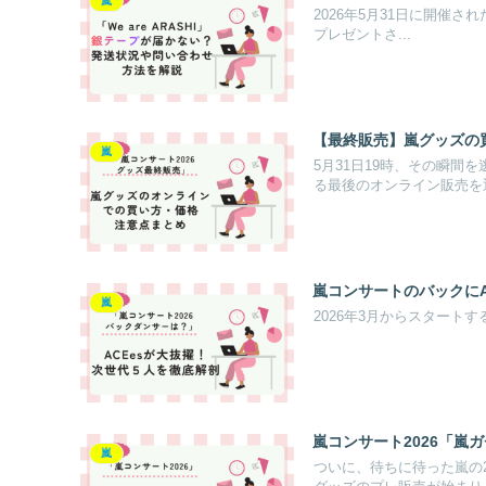
嵐
2026年5月31日に開催さ
プレゼントさ...
【最終販売】嵐グッズの
嵐
5月31日19時、その瞬
る最後のオンライン販売を迎.
嵐コンサートのバックにA
嵐
2026年3月からスタートする嵐の
嵐コンサート2026「嵐
嵐
ついに、待ちに待った嵐の2