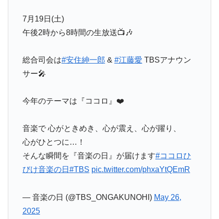
7月19日(土)
午後2時から8時間の生放送📺🎶
総合司会は
#安住紳一郎
&
#江藤愛
TBSアナウン
サー🎤
今年のテーマは『ココロ』❤️
音楽で 心がときめき、心が震え、心が躍り、
心がひとつに…！
そんな瞬間を『音楽の日』が届けます
#ココロひ
びけ音楽の日
#TBS
pic.twitter.com/phxaYtQEmR
— 音楽の日 (@TBS_ONGAKUNOHI)
May 26,
2025