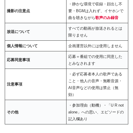
・静かな環境で収録・顔出し不
撮影の注意点
要・BGMは入れず、イヤホンで
曲を聴きながら
歌声のみ録音
すべての動画が放送されるとは
放送について
限りません
個人情報について
企画運営以外には使用しません
応募＝番組での使用に同意した
応募同意事項
とみなされます
・必ず応募者本人の歌声である
こと・他人の音声・無断音源・
注意事項
AI音声などの使用は禁止（無
効）
・参加理由（動機）・「U R not
その他
alone」への思い、エピソードの
記入欄あり