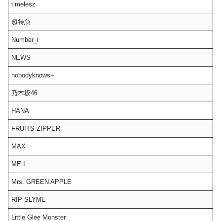
timelesz
超特急
Number_i
NEWS
nobodyknows+
乃木坂46
HANA
FRUITS ZIPPER
MAX
ME:I
Mrs. GREEN APPLE
RIP SLYME
Little Glee Monster