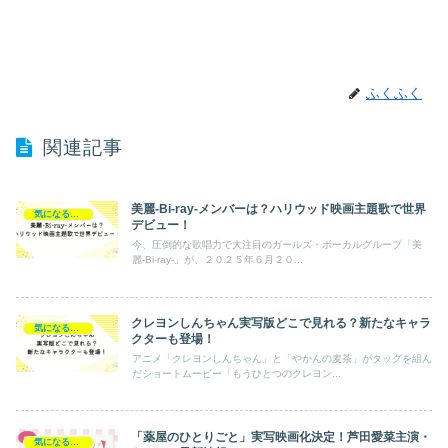
ふくふく
関連記事
美麗-Bi-ray-メンバーは？ハリウッド映画主題歌で世界
気になるエンタメ
デビュー！
今、圧倒的な歌唱力で大注目のガールズ・ボーカルグループ「美
麗-Bi-ray-」が、２０２５年６月２０...
クレヨンしんちゃん実写版どこで見れる？新たなキャラ
気になるエンタメ
クターも登場！
アニメ「クレヨンしんちゃん」と「やかんの麦茶」がタッグを組ん
だショートムービー「もうひとつのクレヨン...
「薬屋のひとりごと」実写映画化決定！芦田愛菜主演・
気になるエンタメ