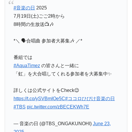
#音楽の日
2025
7月19日(土)ごご2時から
8時間の生放送📺🎶
*＼ 🗣合唱曲 参加者大募集🎶 ／*
番組では
#AquaTimez
の皆さんと一緒に
「虹」を大合唱してくれる参加者を大募集中✨
詳しくは公式サイトをCheck😉
https://t.co/ySVBmIOe5C
#ココロひびけ音楽の日
#TBS
pic.twitter.com/zBECEKWh7E
— 音楽の日 (@TBS_ONGAKUNOHI)
June 23,
2025