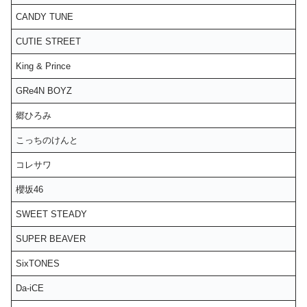
CANDY TUNE
CUTIE STREET
King & Prince
GRe4N BOYZ
郷ひろみ
こっちのけんと
コレサワ
櫻坂46
SWEET STEADY
SUPER BEAVER
SixTONES
Da-iCE