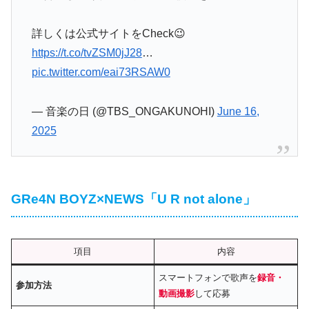
詳しくは公式サイトをCheck😉
https://t.co/tvZSM0jJ28
…
pic.twitter.com/eai73RSAW0
— 音楽の日 (@TBS_ONGAKUNOHI)
June 16,
2025
GRe4N BOYZ×NEWS「U R not alone」
項目
内容
スマートフォンで歌声を
録音・
参加方法
動画撮影
して応募