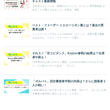
キャスト最新情報
大人気ライトノベル『薬屋のひとりごと』がついに 実写映画化 さ
れることが報じられました。主演は、演技...
ベスト・ファーザー イエローリボン賞とは？過去の受
気になるエンタメ
賞者は誰？
ミュージシャンでタレントのDAIGO（４７）が、各界の最も素敵
なお父さん「ベスト・ファーザー」に贈ら...
それスノ「完コピダンス」Kep1er参戦の結果は？出演
気になるエンタメ
者や曲も！
TBS系の大人気バラエティ番組「それSnow Manにやらせて下さ
い」の人気コーナーである、「ダンス...
「ガルバト」四次審査後半戦の内容は？さらに脱落者２
気になるエンタメ
人の戦い！
LDH主催のガールズオーディション番組「ガルバト」もいよいよ四
次審査の後半戦に突入しました。１０月１...