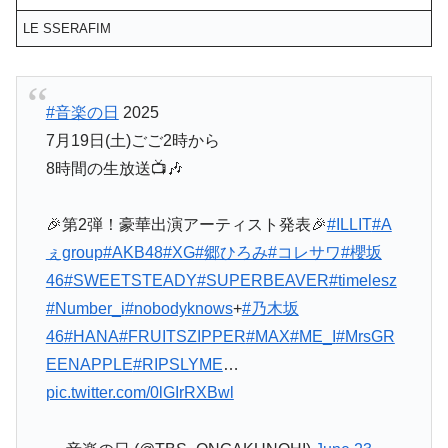
LE SSERAFIM
#音楽の日
2025
7月19日(土)ごご2時から
8時間の生放送📺🎶
🎉第2弾！豪華出演アーティスト発表🎉
#ILLIT
#A
ぇgroup
#AKB48
#XG
#郷ひろみ
#コレサワ
#櫻坂
46
#SWEETSTEADY
#SUPERBEAVER
#timelesz
#Number_i
#nobodyknows
+
#乃木坂
46
#HANA
#FRUITSZIPPER
#MAX
#ME_I
#MrsGR
EENAPPLE
#RIPSLYME
…
pic.twitter.com/0lGIrRXBwl