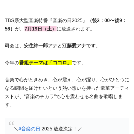
TBS系大型音楽特番『音楽の日2025』
（後2：00〜後9：
56）
が、
7月19日（土）
に放送されます。
司会は、
安住紳一郎アナ
と
江藤愛アナ
です。
今年の
番組テーマは「ココロ」
です。
音楽で心がときめき、心が震え、心が躍り、心がひとつに
なる瞬間を届けたいという熱い想いを持った豪華アーティ
ストが、“音楽のチカラ”で心を震わせる名曲を歌唱しま
す。
＼
#音楽の日
2025 放送決定！／