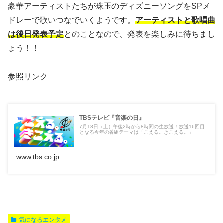
豪華アーティストたちが珠玉のディズニーソングをSPメ
ドレーで歌いつなでいくようです。
アーティストと歌唱曲
は後日発表予定
とのことなので、発表を楽しみに待ちまし
ょう！！
参照リンク
TBSテレビ『音楽の日』
7月18日（土）午後2時から8時間の生放送！放送16回目
となる今年の番組テーマは「こえる。きこえる。」
www.tbs.co.jp
気になるエンタメ