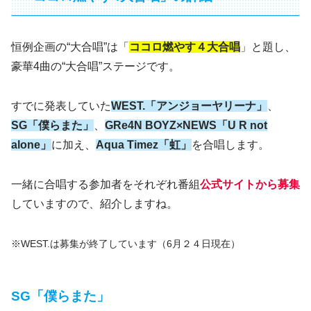
恒例企画の“大合唱”は「
ココロ燃やす４大合唱
」と題し、
豪華4曲の“大合唱”ステージです。
すでに発表していた
WEST.「アンジョーヤリーナ」
、
SG「僕らまた」
、
GRe4N BOYZ×NEWS「U R not
alone」
に加え、
Aqua Timez「虹」
を合唱します。
一緒に合唱する参加者をそれぞれ番組
公式サイトから募集
していますので、紹介しますね。
※WEST.は募集が終了しています（6月２４日現在）
SG「僕らまた」