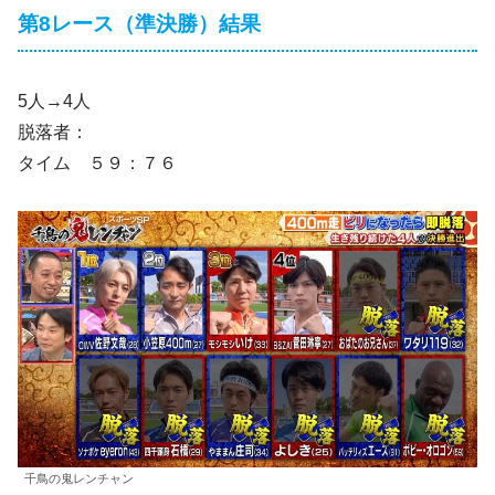
第8レース（準決勝）結果
5人→4人
脱落者：
タイム ５９：７６
千鳥の鬼レンチャン