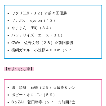
ワタリ119（３２）☆前々回優勝
ソナポケ eyeron（４３）
やままん 庄司（３４）
バッテリイズ エース（３１）
OWV 佐野文哉（２８）☆前回優勝
横綱ガエル 小笠原４００ｍ（２７）
【かまいたち軍】
四千頭身 石橋（２９）☆最高６レン
ボビー・オロゴン（５９）
B＆ZAI 菅田琳寧（２７）☆前回2位