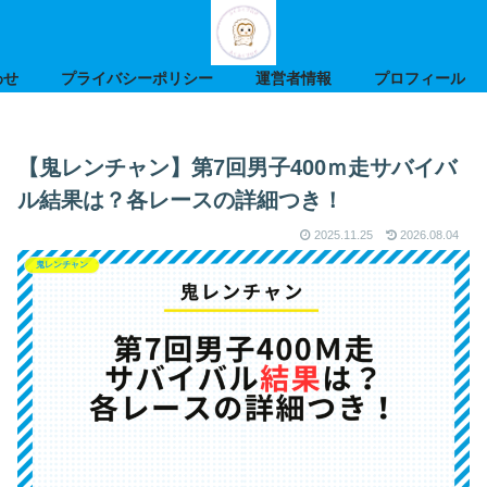
わせ
プライバシーポリシー
運営者情報
プロフィール
【鬼レンチャン】第7回男子400ｍ走サバイバ
ル結果は？各レースの詳細つき！
2025.11.25
2026.08.04
鬼レンチャン