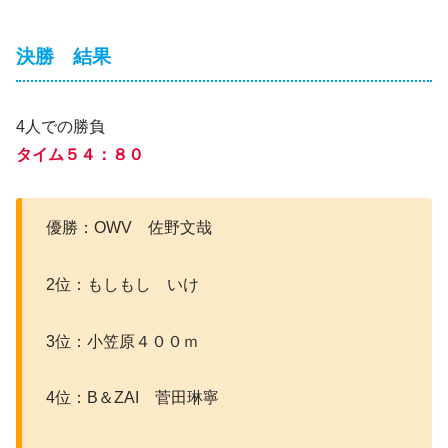
決勝 結果
4人での勝負
タイム５４：８０
優勝：OWV 佐野文哉
2位：もしもし いけ
3位：小笠原４００ｍ
4位：B＆ZAI 菅田琳寧