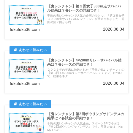
【鬼レンチャン】第３回女子300ｍ走サバイバ
ル結果は？各レースの詳細つき！
千鳥の鬼レンチャンで人気の企画のひとつ、『第３回女子
３００ｍ走サバイバルレンチャン』が放送されました。前
回の第２回から約...
2026.08.04
fukufuku36.com
【鬼レンチャン】4×200mリレーサバイバル結
果は？各レースの詳細つき！
２０２５年の年末に放送された『千鳥の鬼レンチャン』の
【第３回４×200mリレーサバイバルレンチャン】につい
て、結果をネタ...
2026.08.04
fukufuku36.com
【鬼レンチャン】第2回ボウリングサドンデスの
結果は？各試合の詳細つき！
千鳥の鬼レンチャンの人気企画、スポーツSPで今回は
『第２回ボウリングサドンデス』です。前回大会は、Kis-
My-Ft2の...