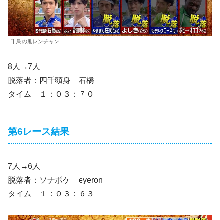
千鳥の鬼レンチャン
8人→7人
脱落者：四千頭身 石橋
タイム １：０３：７０
第6レース結果
7人→6人
脱落者：ソナポケ eyeron
タイム １：０３：６３