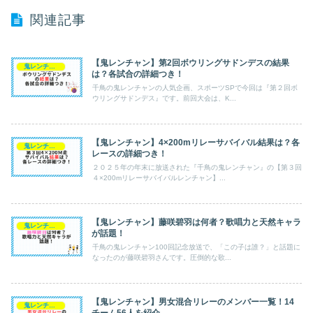
関連記事
【鬼レンチャン】第2回ボウリングサドンデスの結果
鬼レンチャン
は？各試合の詳細つき！
千鳥の鬼レンチャンの人気企画、スポーツSPで今回は『第２回ボ
ウリングサドンデス』です。前回大会は、K...
【鬼レンチャン】4×200mリレーサバイバル結果は？各
鬼レンチャン
レースの詳細つき！
２０２５年の年末に放送された『千鳥の鬼レンチャン』の【第３回
４×200mリレーサバイバルレンチャン】...
【鬼レンチャン】藤咲碧羽は何者？歌唱力と天然キャラ
鬼レンチャン
が話題！
千鳥の鬼レンチャン100回記念放送で、「この子は誰？」と話題に
なったのが藤咲碧羽さんです。圧倒的な歌...
【鬼レンチャン】男女混合リレーのメンバー一覧！14
鬼レンチャン
チーム56人を紹介