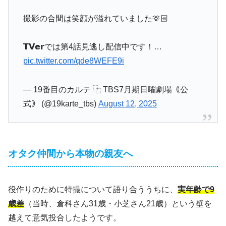
撮影の合間は笑顔が溢れていました🫶🏻
𝗧𝗩𝗲𝗿では第4話見逃し配信中です！…
pic.twitter.com/qde8WEFE9i
— 19番目のカルテ ⿻ TBS7月期日曜劇場｟公
式｠ (@19karte_tbs)
August 12, 2025
オタク仲間から本物の親友へ
役作りのために特撮について語り合ううちに、
実年齢で9
歳差
（当時、倉科さん31歳・小芝さん21歳）という壁を
越えて意気投合したようです。