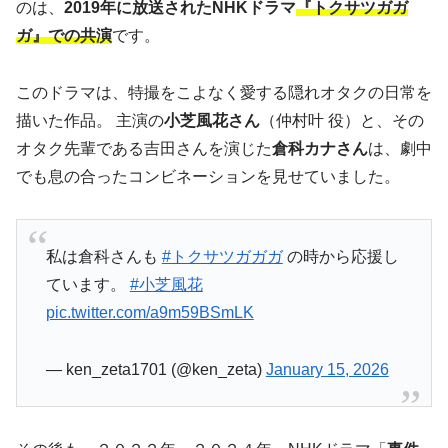
のは、
2019年に放送されたNHKドラマ
『トクサツガガ
ガ』での共演
です。
このドラマは、特撮をこよなく愛する隠れオタクの日常を
描いた作品。 主演の
小芝風花さん
（仲村叶 役）と、その
オタク先輩である吉田さんを演じた
倉科カナさん
は、劇中
でも息の合ったコンビネーションを見せていました。
私は倉科さんも
#トクサツガガガ
の時から応援し
ています。
#小芝風花
pic.twitter.com/a9m59BSmLK
— ken_zeta1701 (@ken_zeta)
January 15, 2026