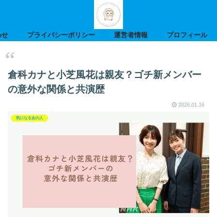
わせ
プライバシーポリシー
運営者情報
プロフィール
倉科カナと小芝風花は親友？ゴチ新メンバー
の意外な関係と共演歴
2026.01.16
気になるあの人