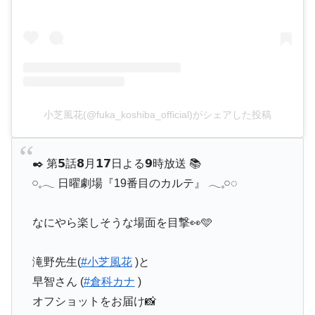
小芝風花(@fuka_koshiba_official)がシェアした投稿
✒️ 第𝟱話𝟴月𝟭𝟳日よる𝟵時放送 📚
𓏸𓈒𓂃 日曜劇場『19番目のカルテ』 𓂃𓈒𓏸◌
なにやら楽しそうな場面を目撃👀🩵
滝野先生(
#小芝風花
)と
早智さん (
#倉科カナ
)
オフショットをお届け📸