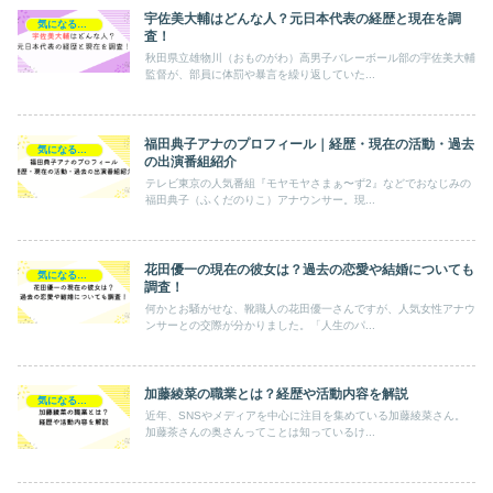
宇佐美大輔はどんな人？元日本代表の経歴と現在を調
気になるあの人
査！
秋田県立雄物川（おものがわ）高男子バレーボール部の宇佐美大輔
監督が、部員に体罰や暴言を繰り返していた...
福田典子アナのプロフィール｜経歴・現在の活動・過去
気になるあの人
の出演番組紹介
テレビ東京の人気番組『モヤモヤさまぁ〜ず2』などでおなじみの
福田典子（ふくだのりこ）アナウンサー。現...
花田優一の現在の彼女は？過去の恋愛や結婚についても
気になるあの人
調査！
何かとお騒がせな、靴職人の花田優一さんですが、人気女性アナウ
ンサーとの交際が分かりました。「人生のパ...
加藤綾菜の職業とは？経歴や活動内容を解説
気になるあの人
近年、SNSやメディアを中心に注目を集めている加藤綾菜さん。
加藤茶さんの奥さんってことは知っているけ...