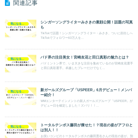
関連記事
シンガーソングライターみさきの素顔公開！話題の写真
気になるあの人
も
TikTokで話題！シンガーソングライター・みさき、ついに顔出しへ
TikTokでフォロワー63万人を...
バド界の注目美女！宮崎友花と田口真彩の魅力とは？
気になるあの人
バドミントン界で、いま大きな注目を集めているのが宮崎友花選手
と田口真彩選手。卓越したプレーだけでなく...
新ガールズグループ「USPEER」6月デビュー！メンバ
気になるあの人
ー紹介！
WMエンターテインメントの新人ガールズグループ「USPEER」が
デビュー日を確定しました！ズバリ！！...
トータルテンボス藤田が痩せた！？現在の姿がアフロと
気になるあの人
は別人！！
お笑いコンビのトータルテンボスの藤田憲右さんの現在の姿が、別