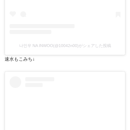
나인우 NA INWOO(@10042n00)がシェアした投稿
速水もこみち↓