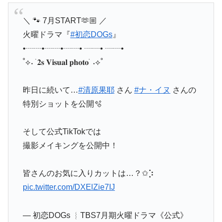
＼ 🐾 7月START🫶🏼 ／
火曜ドラマ『
#初恋DOGs
』
•┈┈•┈┈•┈┈• ┈┈• ┈┈•
˚⟡˖ ࣪ 𝟐𝐬 𝐕𝐢𝐬𝐮𝐚𝐥 𝐩𝐡𝐨𝐭𝐨 ࣪ ˖⟡˚
昨日に続いて…
#清原果耶
さん
#ナ・イヌ
さんの
特別ショットを公開🫧
そして公式TikTokでは
撮影メイキングを公開中！
皆さんのお気に入りカットは…？✩⡱
pic.twitter.com/DXElZie7IJ
— 初恋DOGs ︴TBS7月期火曜ドラマ《公式》