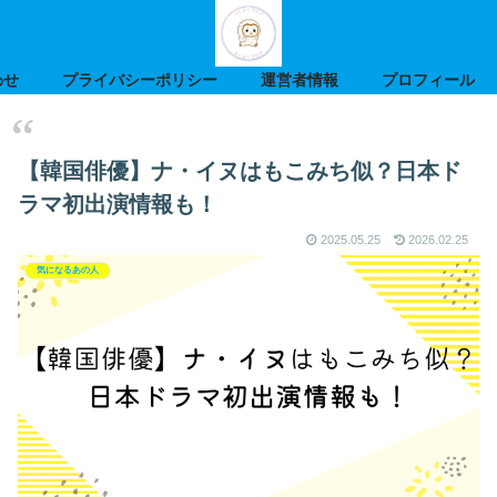
わせ
プライバシーポリシー
運営者情報
プロフィール
【韓国俳優】ナ・イヌはもこみち似？日本ド
ラマ初出演情報も！
2025.05.25
2026.02.25
気になるあの人