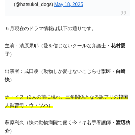
(@hatsukoi_dogs)
May 18, 2025
５月現在のドラマ情報は以下の通りです。
主演：清原果耶（愛を信じないクールな弁護士・
花村愛
子
）
出演者：成田凌（動物しか愛せないこじらせ獣医・
白崎
快
）
ナ・イヌ（2人の前に現れ、三角関係となる訳アリの韓国
人御曹司・
ウ・ソハ
）
萩原利久（快の動物病院で働く今ドキ若手看護師・
渡辺功
介
）