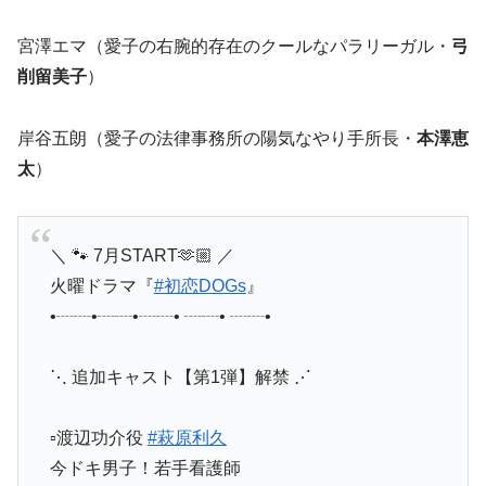
宮澤エマ（愛子の右腕的存在のクールなパラリーガル・
弓
削留美子
）
岸谷五朗（愛子の法律事務所の陽気なやり手所長・
本澤恵
太
）
＼ 🐾 7月START🫶🏼 ／
火曜ドラマ『
#初恋DOGs
』
•┈┈•┈┈•┈┈• ┈┈• ┈┈•
⋱ 追加キャスト【第1弾】解禁 ⋰
▫️渡辺功介役
#萩原利久
今ドキ男子！若手看護師