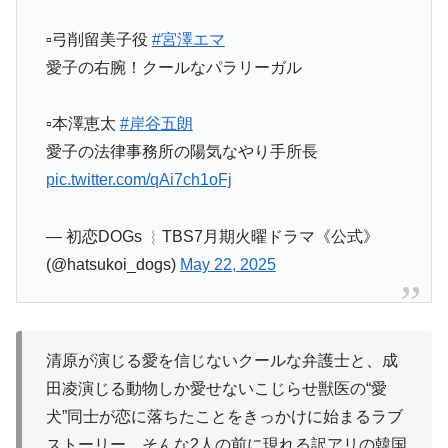
▫️弓削留美子役
#宮澤エマ
愛子の右腕！クールなパラリーガル
▫️本澤恵太
#岸谷五朗
愛子の法律事務所の陽気なやり手所長
pic.twitter.com/qAi7ch1oFj
— 初恋DOGs ︴TBS7月期火曜ドラマ《公式》
(@hatsukoi_dogs)
May 22, 2025
清原が演じる愛を信じないクールな弁護士と、成
田凌演じる動物しか愛せないこじらせ獣医の“愛
犬”同士が恋に落ちたことをきっかけに始まるラブ
ストーリー。そんな2人の前に現れる訳アリの韓国