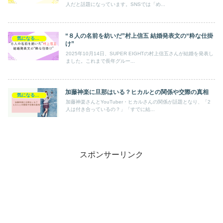
人だと話題になっています。SNSでは「め...
“８人の名前を紡いだ”村上信五 結婚発表文の“粋な仕掛
気になるあの人
け”
2025年10月14日、SUPER EIGHTの村上信五さんが結婚を発表し
ました。これまで長年グルー...
加藤神楽に旦那はいる？ヒカルとの関係や交際の真相
気になるあの人
加藤神楽さんとYouTuber・ヒカルさんの関係が話題となり、「2
人は付き合っているの？」「すでに結...
スポンサーリンク