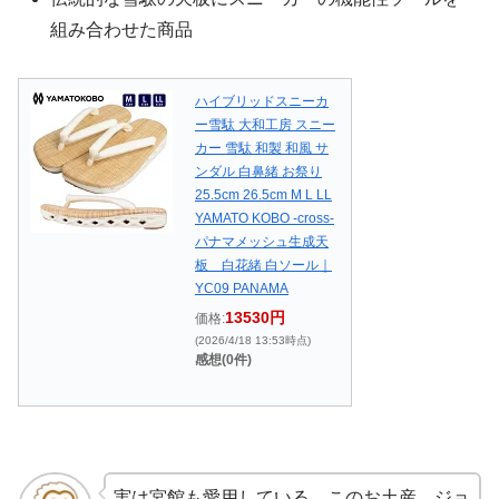
組み合わせた商品
ハイブリッドスニーカ
ー雪駄 大和工房 スニー
カー 雪駄 和製 和風 サ
ンダル 白鼻緒 お祭り
25.5cm 26.5cm M L LL
YAMATO KOBO -cross-
パナマメッシュ生成天
板 白花緒 白ソール｜
YC09 PANAMA
13530円
価格:
(2026/4/18 13:53時点)
感想(0件)
実は宮館も愛用している、このお土産。ジョ