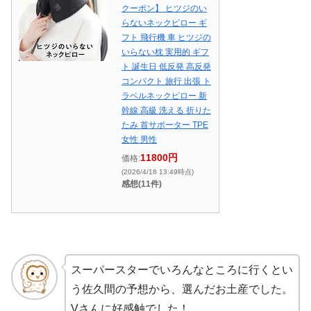
クーポン】 ヒツジのい
らないネックピロー ギ
フト 飛行機 車 ヒツジの
いらない枕 実用的 ギフ
ト 誕生日 低反発 高反発
コンパクト 旅行 出張 ト
ラベルネックピロー 新
幹線 高級 洗える 折りた
たみ 首サポーター TPE
女性 男性
11800円
価格:
(2026/4/18 13:49時点)
感想(11件)
スーパースターでいろんなところに行くとい
う佐久間の予想から、選んだお土産でした。
Vさんに好感触でした！