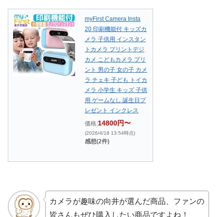
myFirst Camera Insta
20 印刷機能付 キッズカ
メラ 子供用 インスタン
トカメラ プリントデジ
カメ こどもカメラ プリ
ント 男の子 女の子 カメ
ラ チェキ 子ども トイカ
メラ 小学生 キッズ 子供
用 ゲームなし 誕生日プ
レゼント インクレス
14800円〜
価格:
(2026/4/18 13:54時点)
感想(2件)
カメラが趣味の向井が選んだ商品、ファンの
皆さんもぜひ購入したい商品ですよね！