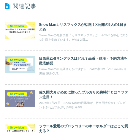
関連記事
Snow Manカリスマックスが話題！X公開の9人の1日ま
Snow Man
とめ
Snow Manの最新楽曲「カリスマックス」が、今SNSを中心に大き
な注目を集めています。MVは２日...
目黒蓮Zoffサングラスはどれ？品番・値段・予約方法を
Snow Man
徹底解説
Snow Manの目黒蓮さんが出演する、Zoffの新CM「Zoff meets 目
黒蓮 SUNCUT...
佐久間大介がめめに贈ったブルガリの腕時計とは？ファ
Snow Man
ン注目！
2026年1月21日、Snow Manの目黒連が、佐久間大介からプレゼ
ントされたブルガリの時計をSN...
ラウール愛用のブロッコリーのキーホルダーはどこで買
Snow Man
える？