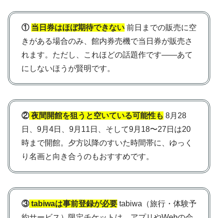
①
当日券はほぼ期待できない
前日までの販売に空
きがある場合のみ、館内券売機で当日券が販売さ
れます。ただし、これほどの話題作です——あて
にしないほうが賢明です。
②
夜間開館を狙うと空いている可能性も
8月28
日、9月4日、9月11日、そして9月18〜27日は20
時まで開館。夕方以降のすいた時間帯に、ゆっく
り名画と向き合うのもおすすめです。
③
tabiwaは事前登録が必要
tabiwa（旅行・体験予
約サービス）限定チケットは、アプリやWebの会