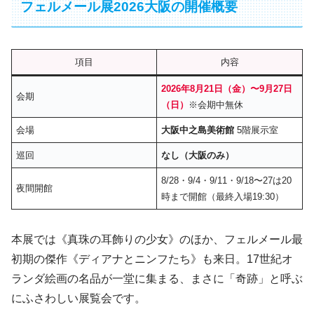
フェルメール展2026大阪の開催概要
項目
内容
2026年8月21日（金）〜9月27日
会期
（日）
※会期中無休
会場
大阪中之島美術館
5階展示室
巡回
なし（大阪のみ）
8/28・9/4・9/11・9/18〜27は20
夜間開館
時まで開館（最終入場19:30）
本展では《真珠の耳飾りの少女》のほか、フェルメール最
初期の傑作《ディアナとニンフたち》も来日。17世紀オ
ランダ絵画の名品が一堂に集まる、まさに「奇跡」と呼ぶ
にふさわしい展覧会です。