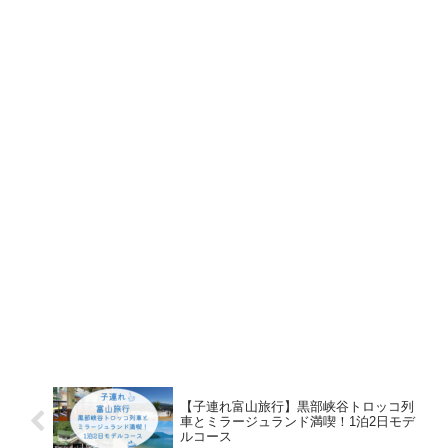
【子連れ富山旅行】黒部峡谷トロッコ列
車とミラージュランド満喫！1泊2日モデ
ルコース