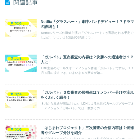
関連記事
Netflix「グラスハート」劇中バンドデビュー！？ドラマ
気になるエンタメ
の詳細も！
Netflixシリーズ佐藤健主演の「グラスハート」が配信される予定で
したが、いよいよ配信日や詳細につ...
「ガルバト」五次審査の内容は？決勝への通過者は１２
気になるエンタメ
人に！
LDH主催のガールズオーディション番組「ガルバト」ですが、１１
月８日の放送では、いよいよ５次審査が始...
「ガルバト」３次審査の候補生は？メンバー分けや流れ
気になるエンタメ
をくわしく紹介！
８月から放送が開始された、LDHによる次世代ガールズグループオ
ーディション「ガルバト」では、数多くの...
「はじまれプロジェクト」三次審査の合宿内容は？候補
気になるエンタメ
者やグループ分けを紹介
株式会社スターダストプロモーションと株式会社バンダイナムコミ