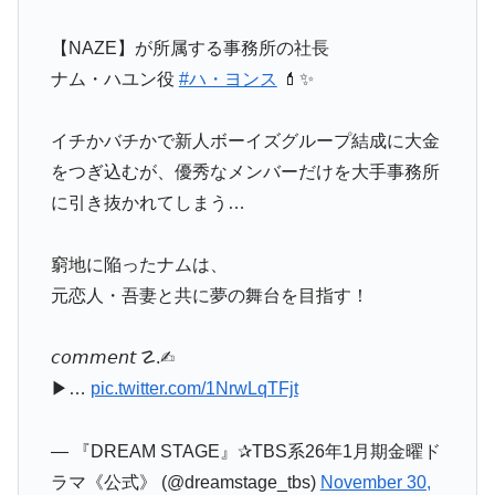
【NAZE】が所属する事務所の社長
ナム・ハユン役
#ハ・ヨンス
💄✨
イチかバチかで新人ボーイズグループ結成に大金
をつぎ込むが、優秀なメンバーだけを大手事務所
に引き抜かれてしまう…
窮地に陥ったナムは、
元恋人・吾妻と共に夢の舞台を目指す！
𝘤𝘰𝘮𝘮𝘦𝘯𝘵 ☡.✍︎
▶︎…
pic.twitter.com/1NrwLqTFjt
— 『DREAM STAGE』✰TBS系26年1月期金曜ド
ラマ《公式》 (@dreamstage_tbs)
November 30,