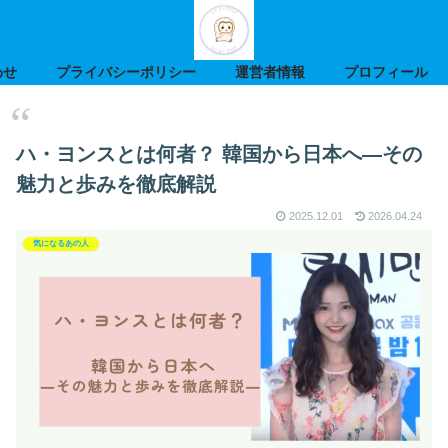
わせ
プライバシーポリシー
運営者情報
プロフィール
ハ・ヨンスとは何者？ 韓国から日本へ―その
魅力と歩みを徹底解説
2025.12.01
2026.04.24
気になるあの人