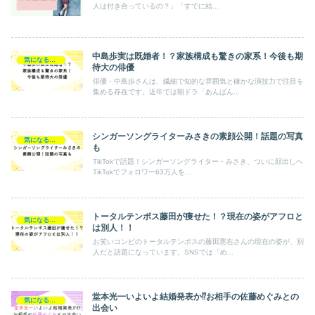
人は付き合っているの？」「すでに結...
中島歩実は既婚者！？家族構成も驚きの家系！今後も期
気になるあの人
待大の俳優
俳優・中島歩さんは、繊細で知的な雰囲気と確かな演技力で注目を
集める存在です。近年では朝ドラ「あんぱん...
シンガーソングライターみさきの素顔公開！話題の写真
気になるあの人
も
TikTokで話題！シンガーソングライター・みさき、ついに顔出しへ
TikTokでフォロワー63万人を...
トータルテンボス藤田が痩せた！？現在の姿がアフロと
気になるあの人
は別人！！
お笑いコンビのトータルテンボスの藤田憲右さんの現在の姿が、別
人だと話題になっています。SNSでは「め...
堂本光一いよいよ結婚発表か⁉お相手の佐藤めぐみとの
気になるあの人
出会い