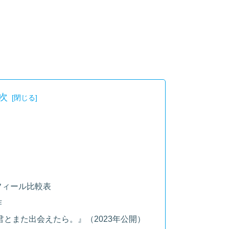
次
フィール比較表
作
とまた出会えたら。』（2023年公開）