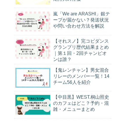
嵐「We are ARASHI」銀テ
ープが届かない？発送状況
や問い合わせ方法を解説
【それスノ】完コピダンス
グランプリ歴代結果まとめ
｜第１回・2回チャンピオ
ンは誰？
【鬼レンチャン】男女混合
リレーのメンバー一覧！14
チーム56人を紹介
【中目黒】WEST.桐山照史
のカフェはどこ？予約・混
雑・メニューまとめ