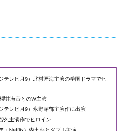
フジテレビ月9）北村匠海主演の学園ドラマでヒ
年）櫻井海音とのW主演
フジテレビ月9）永野芽郁主演作に出演
下智久主演作でヒロイン
・Netflix）森七菜とダブル主演