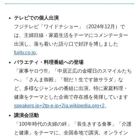
テレビでの個人出演
フジテレビ「ワイドナショー」（2024年12月）で
は、主婦目線・家庭生活をテーマにコメンテーター
出演し、落ち着いた語り口で好評を博しました
fujitv.co.jp
。
バラエティ・料理番組への登場
「家事ヤロウ!!!」「中居正広の金曜日のスマイルたち
へ」「さんま御殿」「朝だ！生です旅サラダ」な
ど、多様なジャンルの番組に出演。特に家庭料理・
健康をテーマとした企画で存在感を発揮しています
speakers.jp+2tp-e.jp+2ja.wikipedia.org+2
。
講演会活動
「100年時代の夫婦の絆」「長生きする食事」「介護
と健康」をテーマに、全国各地で講演。オンライン