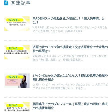
関連記事
MADEINスヘの活動休止の理由は？「個人的事情」と
気になるあの人
は？
4月２９日に行ったショーケースで、日本でのデビューが８月であ
ることを発表したばかりの、話題の６人組K...
谷原七音のドラマ初出演決定！父は谷原章介で大家族の
気になるあの人
彼の経歴は？
2025年７月１８日からテレビ朝日系「金曜ナイトドラマ」枠で放
送の『奪い愛、真夏』で、俳優の谷原七音...
ジャンボたかおの彼女はどんな人？都丸紗也華の経歴や
気になるあの人
馴れ初めを紹介
お笑いコンビ「レインボー」のジャンボたかおさんに、人気グラビ
アアイドルとの真剣交際が報じられ、大きな...
福田典子アナのプロフィール｜経歴・現在の活動・過去
気になるあの人
の出演番組紹介