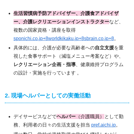
生活習慣病予防アドバイザー、介護食アドバイザ
ー、介護レクリエーションインストラクター
など、
複数の国家資格・講座を取得
sponichi.co.jp+8worldkikaku.jp+8sbrain.co.jp+8
。
具体的には、介護が必要な高齢者への
自立支援
を重
視した食事サポート（減塩メニュー考案など）や、
レクリエーション企画・指導
、健康維持プログラム
の設計・実施を行っています 。
2. 現場ヘルパーとしての実働活動
デイサービスなどで
ヘルパー
（介護職員）
として勤
務、利用者の日々の生活支援を担当
pref.aichi.jp
。