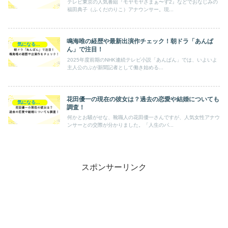
テレビ東京の人気番組『モヤモヤさまぁ〜ず2』などでおなじみの
福田典子（ふくだのりこ）アナウンサー。現...
鳴海唯の経歴や最新出演作チェック！朝ドラ「あんぱ
気になるあの人
ん」で注目！
2025年度前期のNHK連続テレビ小説「あんぱん」では、いよいよ
主人公のぶが新聞記者として働き始める...
花田優一の現在の彼女は？過去の恋愛や結婚についても
気になるあの人
調査！
何かとお騒がせな、靴職人の花田優一さんですが、人気女性アナウ
ンサーとの交際が分かりました。「人生のパ...
スポンサーリンク