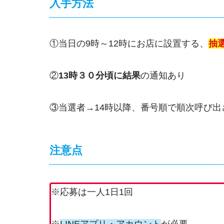
入手方法
①当日の9時～12時にお店に設置する、
抽
②
13時３０分頃に結果
の通知あり
③当選者→14時以降、番号順で順次呼び出
注意点
※応募は一人1日1回