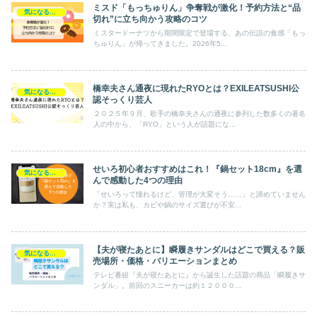
ミスド「もっちゅりん」争奪戦が激化！予約方法と“品
気になるニュース
切れ”に立ち向かう攻略のコツ
ミスタードーナツから期間限定で登場する、あの伝説の食感「もっ
ちゅりん」が帰ってきました。2026年5...
橋幸夫さん通夜に現れたRYOとは？EXILEATSUSHI公
気になるニュース
認そっくり芸人
２０２５年９月、歌手の橋幸夫さんの通夜に参列した数多くの著名
人の中から、「RYO」という人が話題にな...
せいろ初心者おすすめはこれ！『鍋セット18cm』を選
気になるニュース
んで感動した4つの理由
「せいろって憧れるけど、管理が大変そう……」と諦めていません
か？実は私も、カビや鍋のサイズ選びが不安...
【夫が寝たあとに】瞬履きサンダルはどこで買える？販
気になるニュース
売場所・価格・バリエーションまとめ
テレビ番組『夫が寝たあとに』から誕生した話題の商品「瞬履きサ
ンダル」。前回のスニーカーは約１２０００...