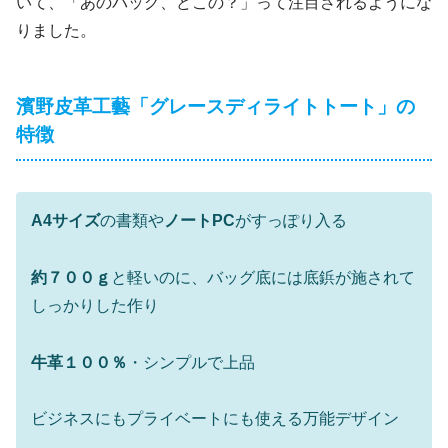
いて、「あのバッグ、どこの？」って注目されるようにな
りました。
濱野皮革工藝「グレースディライトトート」の
特徴
A4サイズ
の書類や
ノートPC
がすっぽり入る
約７００ｇ
と軽いのに、バッグ底には底鋲が施されて
しっかりした作り
牛革１００％
・シンプルで上品
ビジネスにもプライベートにも使える万能デザイン