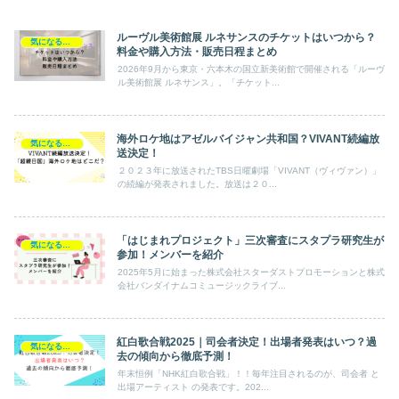
ルーヴル美術館展 ルネサンスのチケットはいつから？
気になるエンタメ
料金や購入方法・販売日程まとめ
2026年9月から東京・六本木の国立新美術館で開催される「ルーヴ
ル美術館展 ルネサンス」。「チケット...
海外ロケ地はアゼルバイジャン共和国？VIVANT続編放
気になるエンタメ
送決定！
２０２３年に放送されたTBS日曜劇場「VIVANT（ヴィヴァン）」
の続編が発表されました。放送は２０...
「はじまれプロジェクト」三次審査にスタプラ研究生が
気になるエンタメ
参加！メンバーを紹介
2025年5月に始まった株式会社スターダストプロモーションと株式
会社バンダイナムコミュージックライブ...
紅白歌合戦2025｜司会者決定！出場者発表はいつ？過
気になるエンタメ
去の傾向から徹底予測！
年末恒例「NHK紅白歌合戦」！！毎年注目されるのが、司会者 と
出場アーティスト の発表です。202...