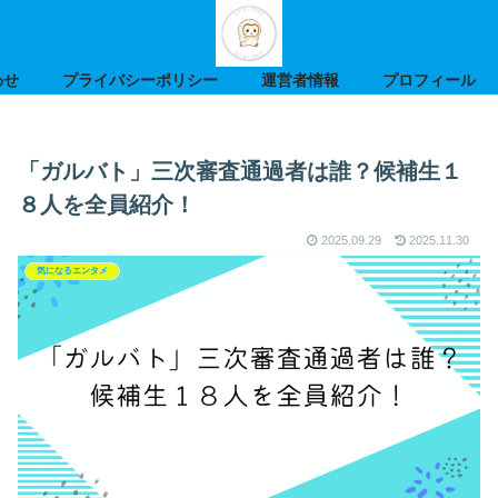
わせ
プライバシーポリシー
運営者情報
プロフィール
「ガルバト」三次審査通過者は誰？候補生１
８人を全員紹介！
2025.09.29
2025.11.30
気になるエンタメ