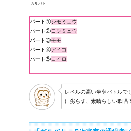
ガルバト
パート①
シモミュウ
パート②
ヨシミュウ
パート③
モモ
パート④
アイコ
パート⑤
コイロ
レベルの高い争奪バトルでし
に劣らず、素晴らしい歌唱