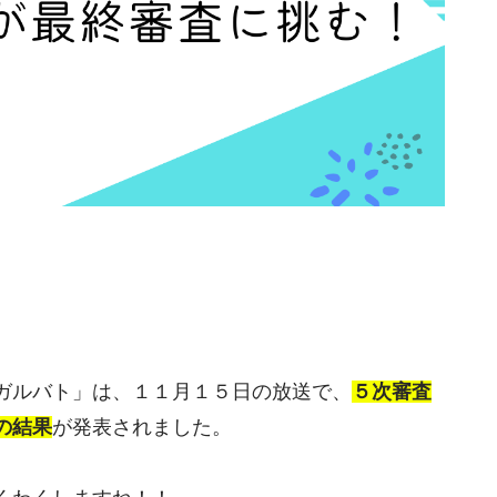
「ガルバト」は、１１月１５日の放送で、
５次審査
の結果
が発表されました。