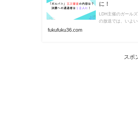
に！
LDH主催のガール
の放送では、いよい
fukufuku36.com
スポ