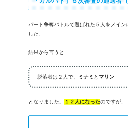
「ガルバト」５次審査の通過者（
パート争奪バトルで選ばれた５人をメイン
した。
結果から言うと
脱落者は２人で、
ミナミ
と
マリン
となりました。
１２人になった
のですが、