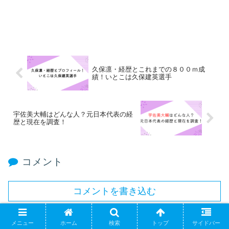
久保凛・経歴とこれまでの８００ｍ成
績！いとこは久保建英選手
宇佐美大輔はどんな人？元日本代表の経
歴と現在を調査！
コメント
コメントを書き込む
ホーム
気になるエンタメ
メニュー
ホーム
検索
トップ
サイドバー