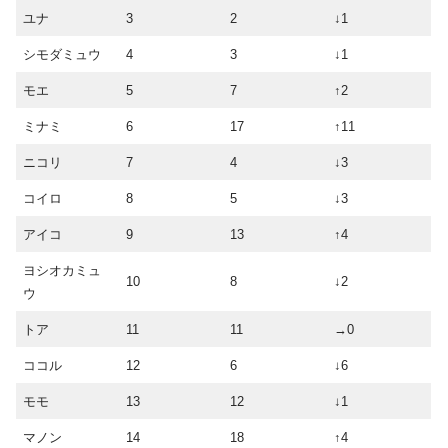
ユナ
3
2
↓1
シモダミュウ
4
3
↓1
モエ
5
7
↑2
ミナミ
6
17
↑11
ニコリ
7
4
↓3
コイロ
8
5
↓3
アイコ
9
13
↑4
ヨシオカミュ
10
8
↓2
ウ
トア
11
11
→0
ココル
12
6
↓6
モモ
13
12
↓1
マノン
14
18
↑4