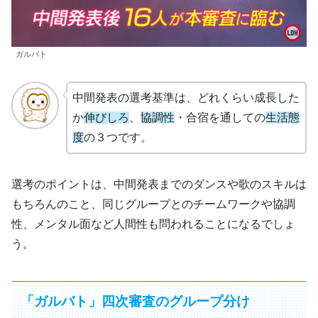
ガルバト
中間発表の選考基準は、どれくらい成長した
か
伸びしろ
、
協調性
・合宿を通しての
生活態
度
の３つです。
選考のポイントは、中間発表までのダンスや歌のスキルは
もちろんのこと、同じグループとのチームワークや協調
性、メンタル面など人間性も問われることになるでしょ
う。
「ガルバト」四次審査のグループ分け