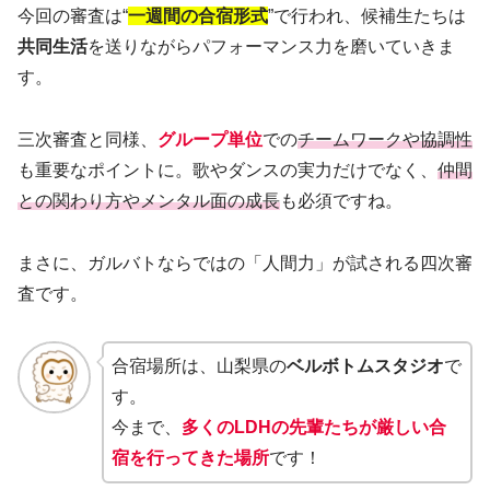
今回の審査は“
一週間の合宿形式
”で行われ、候補生たちは
共同生活
を送りながらパフォーマンス力を磨いていきま
す。
三次審査と同様、
グループ単位
での
チームワークや協調性
も重要なポイントに。歌やダンスの実力だけでなく、
仲間
との関わり方やメンタル面の成長
も必須ですね。
まさに、ガルバトならではの「人間力」が試される四次審
査です。
合宿場所は、山梨県の
ベルボトムスタジオ
で
す。
今まで、
多くのLDHの先輩たちが厳しい合
宿を行ってきた場所
です！