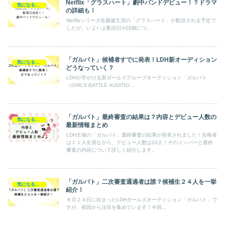
Netflix「グラスハート」劇中バンドデビュー！？ドラマ
気になるエンタメ
の詳細も！
Netflixシリーズ佐藤健主演の「グラスハート」が配信される予定で
したが、いよいよ配信日や詳細につ...
「ガルバト」候補者すでに発表！LDH新オーディション
気になるエンタメ
どうなっていく？
LDHが手がける新ガールズグループオーディション「ガルバト
（GIRLS BATTLE AUDITIO...
「ガルバト」最終審査の結果は？内容とデビュー人数の
気になるエンタメ
最新情報まとめ
LDH主催の「ガルバト」最終審査の結果が発表されました！合格者
は１１人全員ながら、デビュー人数は10人！そのメンバーと最終
審査の内容について詳しく紹介します。
「ガルバト」二次審査通過者は誰？候補生２４人を一挙
気になるエンタメ
紹介！
８月２４日に始まったLDHガールズオーディション「ガルバト」で
すが、初回から注目を集めています！今回...