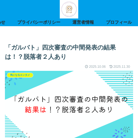
わせ
プライバシーポリシー
運営者情報
プロフィール
「ガルバト」四次審査の中間発表の結果
は！？脱落者２人あり
2025.10.06
2025.11.30
気になるエンタメ