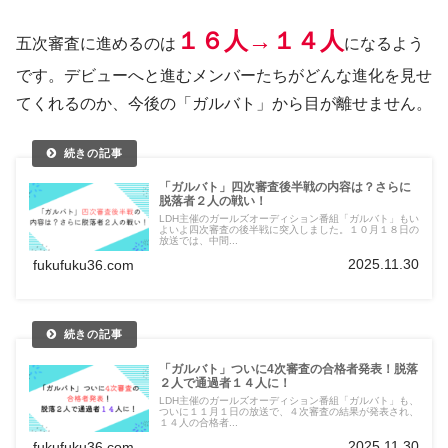
１６人→１４人
五次審査に進めるのは
になるよう
です。デビューへと進むメンバーたちがどんな進化を見せ
てくれるのか、今後の「ガルバト」から目が離せません。
「ガルバト」四次審査後半戦の内容は？さらに
脱落者２人の戦い！
LDH主催のガールズオーディション番組「ガルバト」もい
よいよ四次審査の後半戦に突入しました。１０月１８日の
放送では、中間...
2025.11.30
fukufuku36.com
「ガルバト」ついに4次審査の合格者発表！脱落
２人で通過者１４人に！
LDH主催のガールズオーディション番組「ガルバト」も、
ついに１１月１日の放送で、４次審査の結果が発表され、
１４人の合格者...
2025.11.30
fukufuku36.com