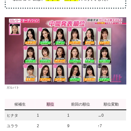
ガルバト
候補生
順位
前回の順位
順位変動
ヒナタ
1
1
→0
ユララ
2
9
↑7