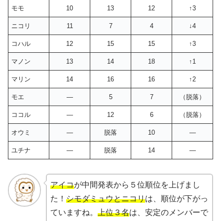
モモ
10
13
12
↑3
ニコリ
11
7
4
↓4
コハル
12
15
15
↑3
マノン
13
14
18
↑1
マリン
14
16
16
↑2
モエ
―
5
7
（脱落）
ココル
―
12
6
（脱落）
オウミ
―
脱落
10
―
ユチナ
―
脱落
14
―
アイコ
が中間発表から５位順位を上げまし
た！
シモダミュウとニコリ
は、順位が下がっ
ていますね。
上位３名
は、安定のメンバーで