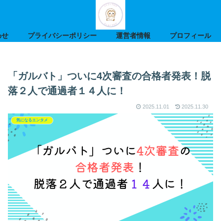
わせ
プライバシーポリシー
運営者情報
プロフィール
「ガルバト」ついに4次審査の合格者発表！脱
落２人で通過者１４人に！
2025.11.01
2025.11.30
気になるエンタメ