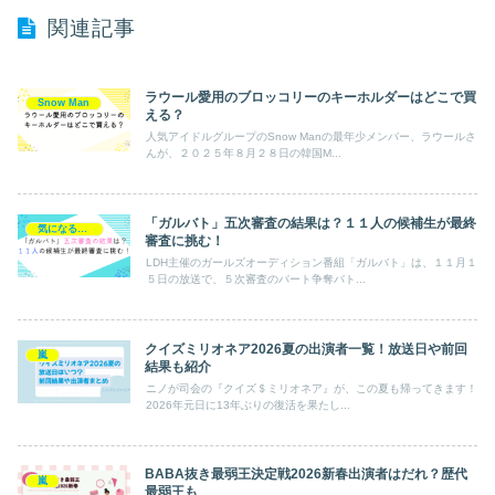
関連記事
ラウール愛用のブロッコリーのキーホルダーはどこで買
Snow Man
える？
人気アイドルグループのSnow Manの最年少メンバー、ラウールさ
んが、２０２５年８月２８日の韓国M...
「ガルバト」五次審査の結果は？１１人の候補生が最終
気になるエンタメ
審査に挑む！
LDH主催のガールズオーディション番組「ガルバト」は、１１月１
５日の放送で、５次審査のパート争奪バト...
クイズミリオネア2026夏の出演者一覧！放送日や前回
嵐
結果も紹介
ニノが司会の『クイズ＄ミリオネア』が、この夏も帰ってきます！
2026年元日に13年ぶりの復活を果たし...
BABA抜き最弱王決定戦2026新春出演者はだれ？歴代
嵐
最弱王も