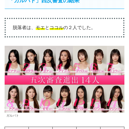
「ガルバト」四次審査の結果
脱落者は、
モエ
と
ココル
の２人でした。
ガルバト