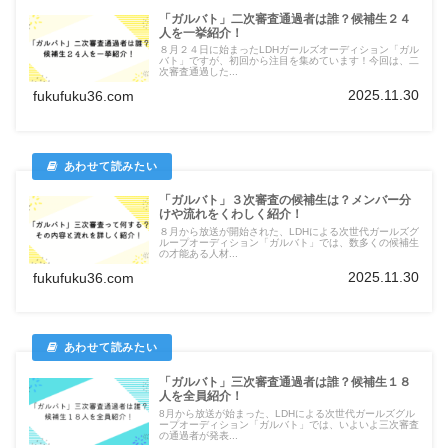
「ガルバト」二次審査通過者は誰？候補生２４
人を一挙紹介！
８月２４日に始まったLDHガールズオーディション「ガル
バト」ですが、初回から注目を集めています！今回は、二
次審査通過した...
2025.11.30
fukufuku36.com
「ガルバト」３次審査の候補生は？メンバー分
けや流れをくわしく紹介！
８月から放送が開始された、LDHによる次世代ガールズグ
ループオーディション「ガルバト」では、数多くの候補生
の才能ある人材...
2025.11.30
fukufuku36.com
「ガルバト」三次審査通過者は誰？候補生１８
人を全員紹介！
8月から放送が始まった、LDHによる次世代ガールズグル
ープオーディション「ガルバト」では、いよいよ三次審査
の通過者が発表...