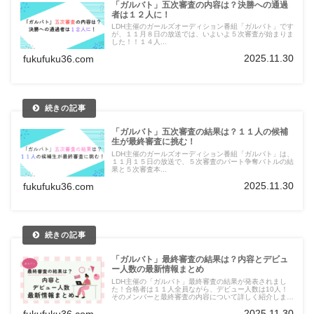
「ガルバト」五次審査の内容は？決勝への通過
者は１２人に！
LDH主催のガールズオーディション番組「ガルバト」です
が、１１月８日の放送では、いよいよ５次審査が始まりま
した！！１４人...
2025.11.30
fukufuku36.com
「ガルバト」五次審査の結果は？１１人の候補
生が最終審査に挑む！
LDH主催のガールズオーディション番組「ガルバト」は、
１１月１５日の放送で、５次審査のパート争奪バトルの結
果と５次審査本...
2025.11.30
fukufuku36.com
「ガルバト」最終審査の結果は？内容とデビュ
ー人数の最新情報まとめ
LDH主催の「ガルバト」最終審査の結果が発表されまし
た！合格者は１１人全員ながら、デビュー人数は10人！
そのメンバーと最終審査の内容について詳しく紹介しま
す。
2025.11.30
fukufuku36.com