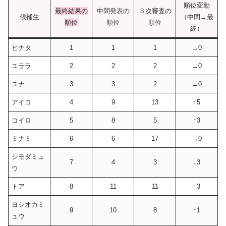
順位変動
最終結果の
中間発表の
３次審査の
候補生
（中間→最
順位
順位
順位
終）
ヒナタ
1
1
1
→0
ユララ
2
2
2
→0
ユナ
3
3
2
→0
アイコ
4
9
13
↑5
コイロ
5
8
5
↑3
ミナミ
6
6
17
→0
シモダミュ
7
4
3
↓3
ウ
トア
8
11
11
↑3
ヨシオカミ
9
10
8
↑1
ュウ