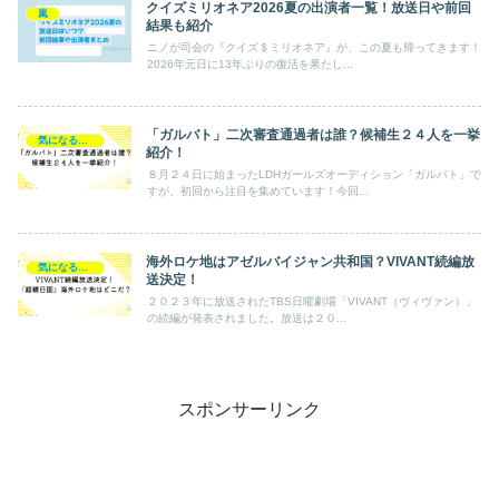
クイズミリオネア2026夏の出演者一覧！放送日や前回
嵐
結果も紹介
ニノが司会の『クイズ＄ミリオネア』が、この夏も帰ってきます！
2026年元日に13年ぶりの復活を果たし...
「ガルバト」二次審査通過者は誰？候補生２４人を一挙
気になるエンタメ
紹介！
８月２４日に始まったLDHガールズオーディション「ガルバト」で
すが、初回から注目を集めています！今回...
海外ロケ地はアゼルバイジャン共和国？VIVANT続編放
気になるエンタメ
送決定！
２０２３年に放送されたTBS日曜劇場「VIVANT（ヴィヴァン）」
の続編が発表されました。放送は２０...
スポンサーリンク