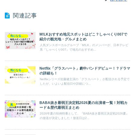
関連記事
M!LKおすすめ地元スポットはどこ？しゃべくり007で
気になるエンタメ
紹介の観光地・グルメまとめ
人気ダンスボーカルグループ「M!LK」のメンバーが、日本テレビ
系『しゃべくり007』で地元のおすすめ...
Netflix「グラスハート」劇中バンドデビュー！？ドラマ
気になるエンタメ
の詳細も！
Netflixシリーズ佐藤健主演の「グラスハート」が配信される予定で
したが、いよいよ配信日や詳細につ...
BABA抜き最弱王決定戦2026夏の出演者一覧！対戦カ
嵐
ード＆歴代最弱王まとめ
2026年夏の恒例特番として、『BABA抜き最弱王決定戦2026夏』
の放送が決定しました！放送日は2...