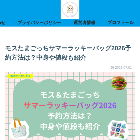
わせ
プライバシーポリシー
運営者情報
プロフィール
モスたまごっちサマーラッキーバッグ2026予
約方法は？中身や値段も紹介
2026.07.01
気になるエンタメ