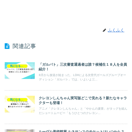
ふくふく
関連記事
「ガルバト」三次審査通過者は誰？候補生１８人を全員
気になるエンタメ
紹介！
8月から放送が始まった、LDHによる次世代ガールズグループオー
ディション「ガルバト」では、いよいよ三...
クレヨンしんちゃん実写版どこで見れる？新たなキャラ
気になるエンタメ
クターも登場！
アニメ「クレヨンしんちゃん」と「やかんの麦茶」がタッグを組ん
だショートムービー「もうひとつのクレヨン...
ルーヴル美術館展 ルネサンスのチケットはいつから？