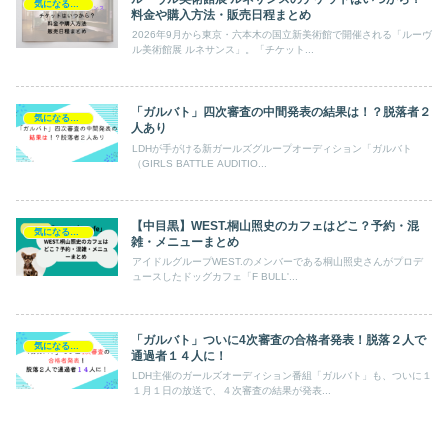
気になるエンタメ
料金や購入方法・販売日程まとめ
2026年9月から東京・六本木の国立新美術館で開催される「ルーヴ
ル美術館展 ルネサンス」。「チケット...
「ガルバト」四次審査の中間発表の結果は！？脱落者２
気になるエンタメ
人あり
LDHが手がける新ガールズグループオーディション「ガルバト
（GIRLS BATTLE AUDITIO...
【中目黒】WEST.桐山照史のカフェはどこ？予約・混
気になるエンタメ
雑・メニューまとめ
アイドルグループWEST.のメンバーである桐山照史さんがプロデ
ュースしたドッグカフェ「F BULL'...
「ガルバト」ついに4次審査の合格者発表！脱落２人で
気になるエンタメ
通過者１４人に！
LDH主催のガールズオーディション番組「ガルバト」も、ついに１
１月１日の放送で、４次審査の結果が発表...