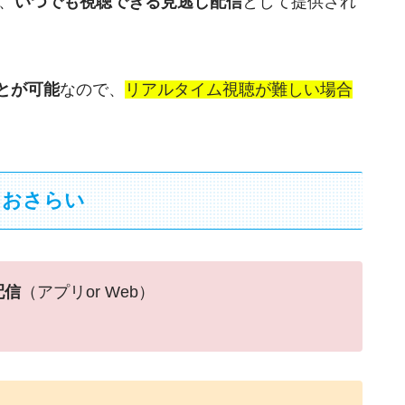
降、
いつでも視聴できる見逃し配信
として提供され
とが可能
なので、
リアルタイム視聴が難しい場合
をおさらい
配信
（アプリor Web）