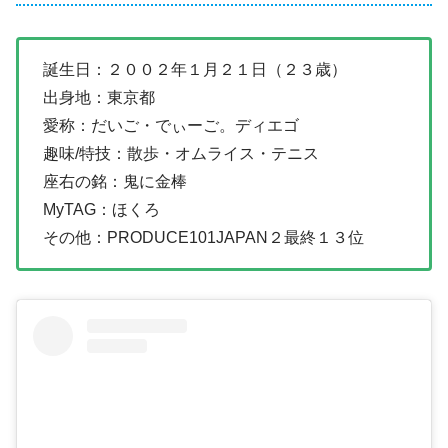
誕生日：２００２年１月２１日（２３歳）
出身地：東京都
愛称：だいご・でぃーご。ディエゴ
趣味/特技：散歩・オムライス・テニス
座右の銘：鬼に金棒
MyTAG：ほくろ
その他：PRODUCE101JAPAN２最終１３位