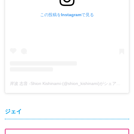
この投稿をInstagramで見る
岸波 志音 -Shion Kishinami-(@shion_kishinami)がシェアした投稿
ジェイ