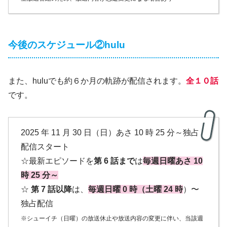
今後のスケジュール②hulu
また、huluでも約６か月の軌跡が配信されます。
全１０話
です。
2025 年 11 月 30 日（日）あさ 10 時 25 分～独占
配信スタート
☆最新エピソードを
第 6 話まで
は
毎週日曜あさ 10
時 25 分～
☆
第 7 話以降
は、
毎週日曜 0 時（土曜 24 時
）〜
独占配信
※シューイチ（日曜）の放送休止や放送内容の変更に伴い、当該週