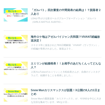
「ガルバト」四次審査の中間発表の結果は！？脱落者２
気になるエンタメ
人あり
LDHが手がける新ガールズグループオーディション「ガルバト
（GIRLS BATTLE AUDITIO...
海外ロケ地はアゼルバイジャン共和国？VIVANT続編放
気になるエンタメ
送決定！
２０２３年に放送されたTBS日曜劇場「VIVANT（ヴィヴァン）」
の続編が発表されました。放送は２０...
エミリンが結婚発表！！お相手のあだちくんってどんな
気になるあの人
人？
人気YouTuberのエミリンこと大松絵美さんが、自身のインスタグ
ラムで、結婚することを発表しました...
Snow Manカリスマックスが話題！X公開の9人の1日ま
Snow Man
とめ
Snow Manの最新楽曲「カリスマックス」が、今SNSを中心に大き
な注目を集めています。MVは２日...