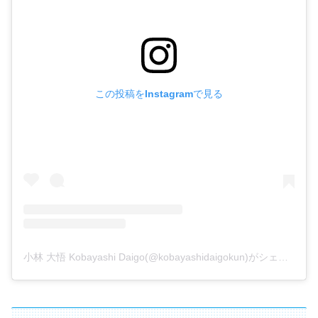
この投稿をInstagramで見る
小林 大悟 Kobayashi Daigo(@kobayashidaigokun)がシェアした投稿